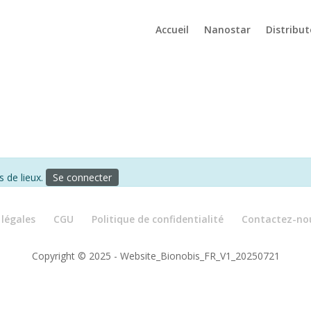
Accueil
Nanostar
Distribut
s de lieux.
Se connecter
légales
CGU
Politique de confidentialité
Contactez-no
Copyright © 2025 - Website_Bionobis_FR_V1_20250721