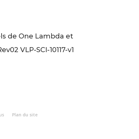
nels de One Lambda et
ev02 VLP-SCI-10117-v1
us
Plan du site